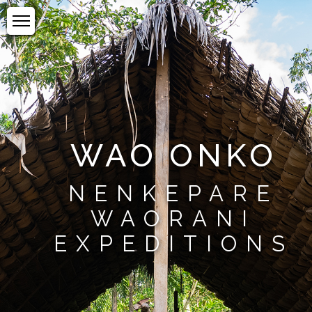
WAO ONKO
NENKEPARE
WAORANI
EXPEDITIONS